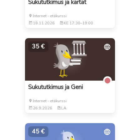
Sukututkimus ja kartat
Internet - etäkurssi
18.11.2026
KE
17:30–19:00
35 €
Sukututkimus ja Geni
Internet - etäkurssi
26.9.2026
LA
45 €