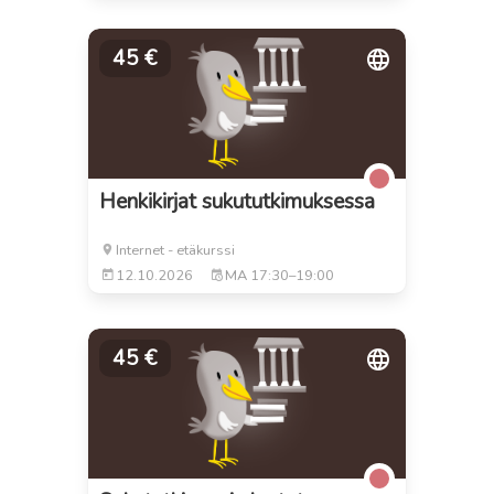
45 €
Henkikirjat sukututkimuksessa
Internet - etäkurssi
12.10.2026
MA
17:30–19:00
45 €