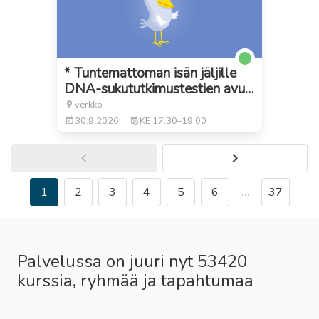
* Tuntemattoman isän jäljille
DNA-sukututkimustestien avu…
verkko
30.9.2026
KE
17:30–19:00
1
2
3
4
5
6
…
37
Palvelussa on juuri nyt 53420
kurssia, ryhmää ja tapahtumaa