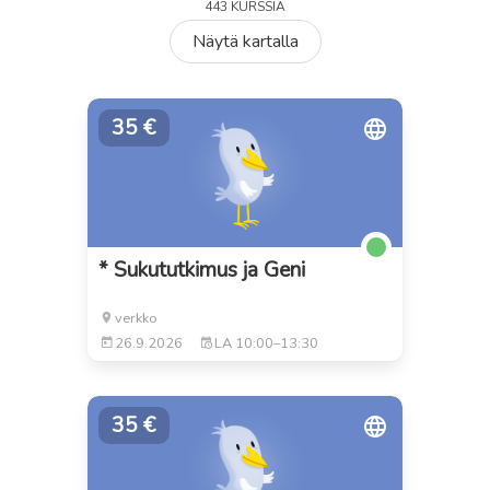
443 KURSSIA
Näytä kartalla
35 €
* Sukututkimus ja Geni
verkko
26.9.2026
LA
10:00–13:30
35 €