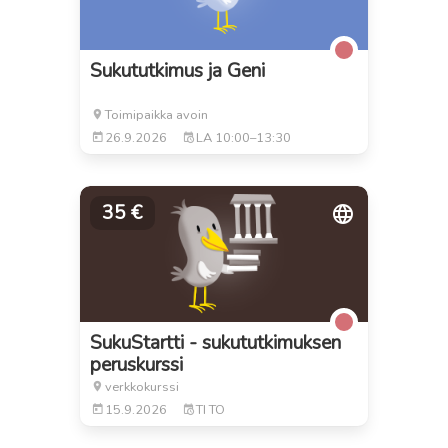
Sukututkimus ja Geni
Toimipaikka avoin
26.9.2026
LA
10:00–13:30
35 €
SukuStartti - sukututkimuksen
peruskurssi
verkkokurssi
15.9.2026
TI
TO