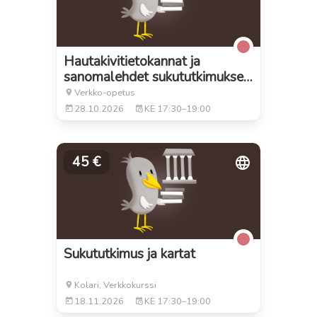
Hautakivitietokannat ja
sanomalehdet sukututkimukse…
Verkko-opetus
28.10.2026
KE
17:30–19:00
45 €
Sukututkimus ja kartat
Kolari,
Verkkokurssi
18.11.2026
KE
17:30–19:00