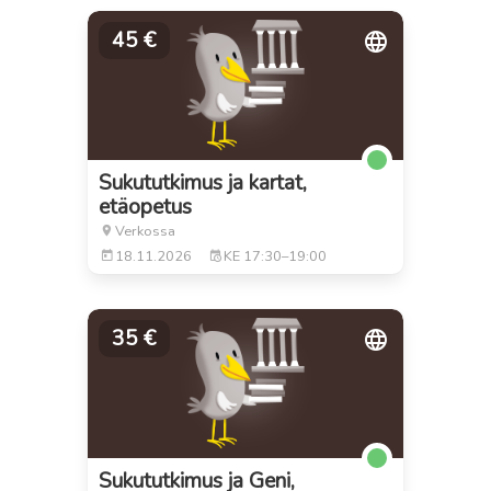
45 €
Sukututkimus ja kartat,
etäopetus
Verkossa
18.11.2026
KE
17:30–19:00
35 €
Sukututkimus ja Geni,