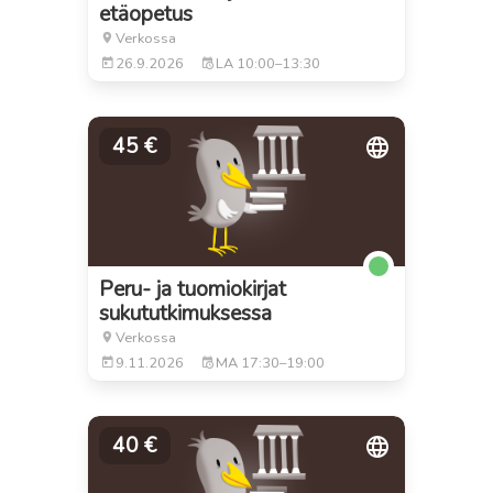
etäopetus
Verkossa
26.9.2026
LA
10:00–13:30
45 €
Peru- ja tuomiokirjat
sukututkimuksessa
Verkossa
9.11.2026
MA
17:30–19:00
40 €