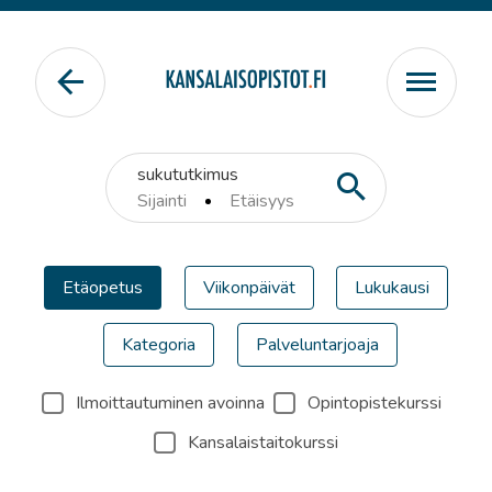
sukututkimus
Sijainti
Etäisyys
Etäopetus
Viikonpäivät
Lukukausi
Kategoria
Palveluntarjoaja
Ilmoittautuminen avoinna
Opintopistekurssi
Kansalaistaitokurssi